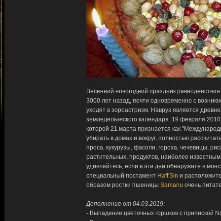
Весенний новогодний праздник равноденствия 
3000 лет назад, почти одновременно с возник
уходят в зороастризм. Навруз является древн
земледельческого календаря. 19 февраля 2010
которой 21 марта признается как "Междунаро
убирать в домах и вокруг, полностью рассчита
проса, кукурузы, фасоли, гороха, чечевицы, ри
растительных, продуктов, наиболее известны
удивляйтесь, если в эти дни обнаружите в мо
специальный постамент
Haft'Sin
и расположит
образом ростки пшеницы
Samanu
очень питат
Дополнение от 04.03.2019
:
- Выпадение цветочных горшков с припиской N