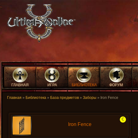
ГЛАВНАЯ
ИГРА
БИБЛИОТЕКА
ФОРУМ
Главная
»
Библиотека
»
База предметов
»
Заборы
» Iron Fence
C
Iron Fence