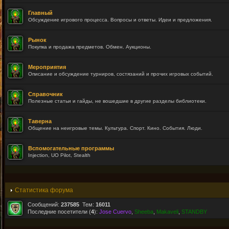
Главный
Обсуждение игрового процесса. Вопросы и ответы. Идеи и предложения.
Рынок
Покупка и продажа предметов. Обмен. Аукционы.
Мероприятия
Описание и обсуждение турниров, состязаний и прочих игровых событий.
Справочник
Полезные статьи и гайды, не вошедшие в другие разделы библиотеки.
Таверна
Общение на неигровые темы. Культура. Спорт. Кино. События. Люди.
Вспомогательные программы
Injection, UO Pilot, Stealth
Статистика форума
Сообщений:
237585
Тем:
16011
Последние посетители (
4
):
Jose Cuervo
,
Sheeba
,
Makaveli
,
STANDBY