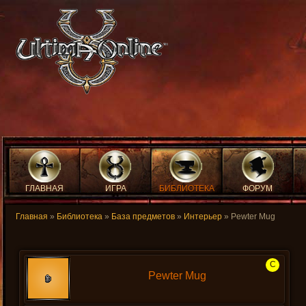
ГЛАВНАЯ
ИГРА
БИБЛИОТЕКА
ФОРУМ
Главная
»
Библиотека
»
База предметов
»
Интерьер
» Pewter Mug
C
Pewter Mug