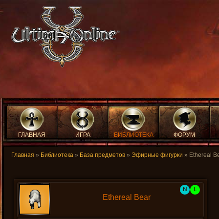
ГЛАВНАЯ
ИГРА
БИБЛИОТЕКА
ФОРУМ
Главная
»
Библиотека
»
База предметов
»
Эфирные фигурки
» Ethereal B
N
L
Ethereal Bear