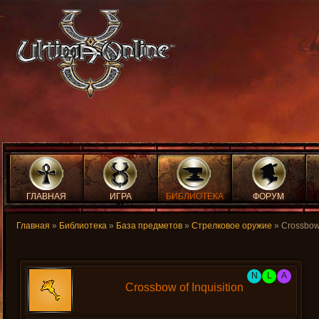
ГЛАВНАЯ
ИГРА
БИБЛИОТЕКА
ФОРУМ
Главная
»
Библиотека
»
База предметов
»
Стрелковое оружие
» Crossbow 
N
L
A
Crossbow of Inquisition