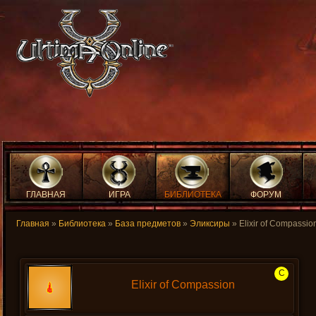
ГЛАВНАЯ
ИГРА
БИБЛИОТЕКА
ФОРУМ
Главная
»
Библиотека
»
База предметов
»
Эликсиры
» Elixir of Compassio
C
Elixir of Compassion