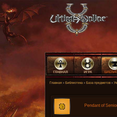
ГЛАВНАЯ
ИГРА
БИБЛИ
Главная
»
Библиотека
»
База предметов
»
У
Pendant of Senio