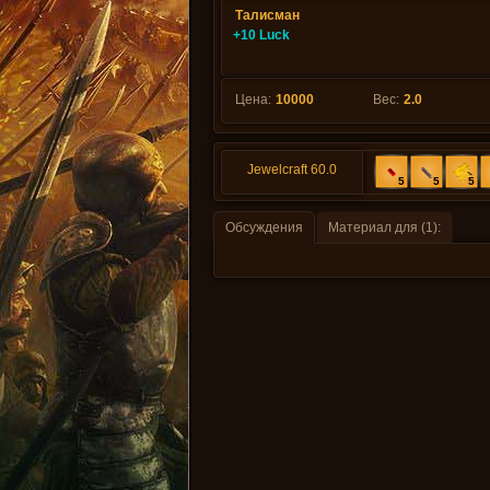
Талисман
+10 Luck
Цена:
10000
Вес:
2.0
Jewelcraft 60.0
5
5
5
Обсуждения
Материал для (1):