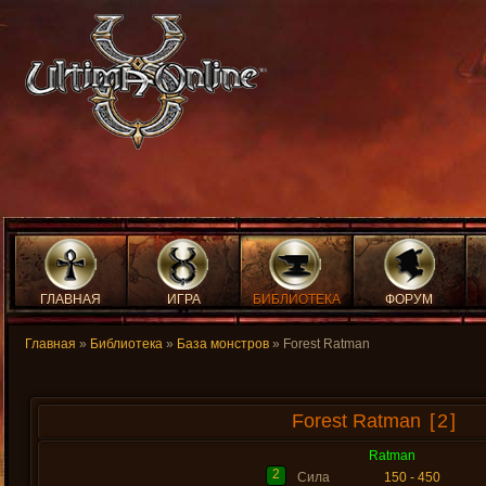
ГЛАВНАЯ
ИГРА
БИБЛИОТЕКА
ФОРУМ
Главная
»
Библиотека
»
База монстров
» Forest Ratman
Forest Ratman
[2]
Ratman
2
Сила
150 - 450