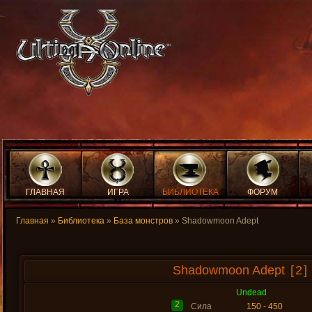
ГЛАВНАЯ
ИГРА
БИБЛИОТЕКА
ФОРУМ
Главная
»
Библиотека
»
База монстров
» Shadowmoon Adept
Shadowmoon Adept
[2]
Undead
2
Сила
150 - 450