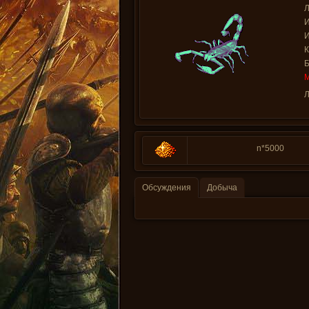
Л
И
И
Л
n*5000
Обсуждения
Добыча