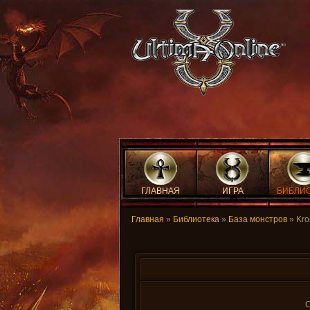
ГЛАВНАЯ
ИГРА
БИБЛИ
Главная
»
Библиотека
»
База монстров
» Kro