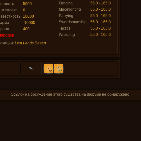
Fencing
55.0 - 165.0
овкость
5000
Macefighting
55.0 - 165.0
нтеллект
0
Parrying
55.0 - 165.0
звестность
10000
Swordsmanship
55.0 - 165.0
Карма
-10000
Tactics
55.0 - 165.0
Броня
400
Wrestling
55.0 - 165.0
Мародёр
окации:
Lost Lands Desert
30
15
Ссылок на обсуждение этого существа на форуме не обнаружено.