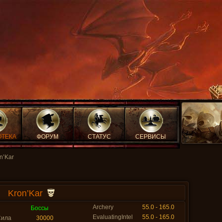
ОТЕКА
ФОРУМ
СТАТУС
СЕРВИСЫ
n’Kar
Kron’Kar
Archery
55.0 - 165.0
Боссы
EvaluatingIntel
55.0 - 165.0
Сила
30000