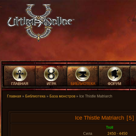
ГЛАВНАЯ
ИГРА
БИБЛИОТЕКА
ФОРУМ
Главная
»
Библиотека
»
База монстров
» Ice Thistle Matriarch
Ice Thistle Matriarch
[5]
Troll
Сила
2450 - 4450