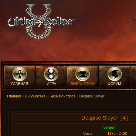
ГЛАВНАЯ
ИГРА
БИБЛИОТЕКА
ФОРУМ
Главная
»
Библиотека
»
База монстров
» Despise Slayer
Despise Slayer
[4]
Serpent
Сила
1170 - 2450