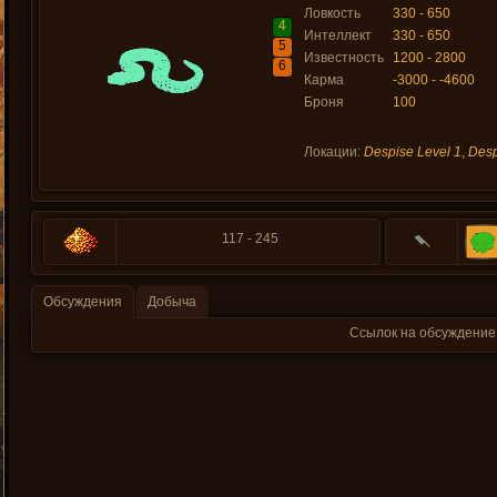
Ловкость
330 - 650
4
Интеллект
330 - 650
5
Известность
1200 - 2800
6
Карма
-3000 - -4600
Броня
100
Локации:
Despise Level 1
,
Desp
117 - 245
Обсуждения
Добыча
Ссылок на обсуждение 