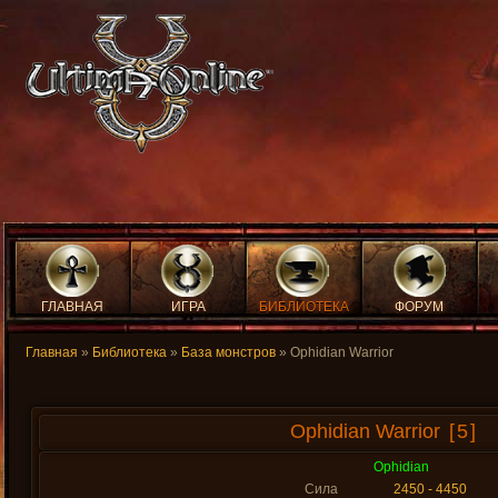
ГЛАВНАЯ
ИГРА
БИБЛИОТЕКА
ФОРУМ
Главная
»
Библиотека
»
База монстров
» Ophidian Warrior
Ophidian Warrior
[5]
Ophidian
Сила
2450 - 4450