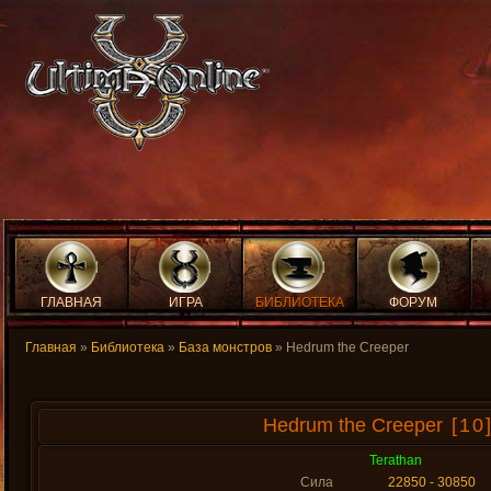
ГЛАВНАЯ
ИГРА
БИБЛИОТЕКА
ФОРУМ
Главная
»
Библиотека
»
База монстров
» Hedrum the Creeper
Hedrum the Creeper
[10
Terathan
Сила
22850 - 30850