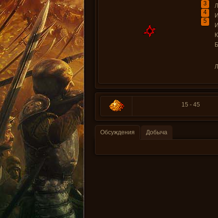
3
Л
4
И
5
И
Л
15 - 45
Обсуждения
Добыча