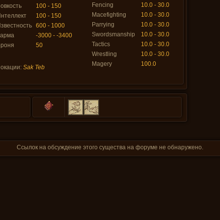
Fencing
10.0 - 30.0
овкость
100 - 150
Macefighting
10.0 - 30.0
нтеллект
100 - 150
Parrying
10.0 - 30.0
звестность
600 - 1000
Swordsmanship
10.0 - 30.0
Карма
-3000 - -3400
Tactics
10.0 - 30.0
Броня
50
Wrestling
10.0 - 30.0
Magery
100.0
окации:
Sak Teb
Ссылок на обсуждение этого существа на форуме не обнаружено.