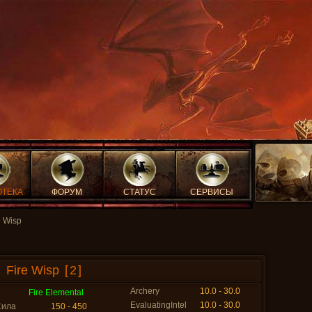
ОТЕКА
ФОРУМ
СТАТУС
СЕРВИСЫ
e Wisp
Fire Wisp
[2]
Archery
10.0 - 30.0
Fire Elemental
EvaluatingIntel
10.0 - 30.0
Сила
150 - 450