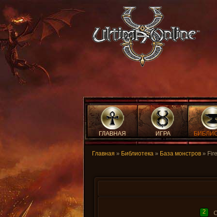
ГЛАВНАЯ
ИГРА
БИБЛИ
Главная
»
Библиотека
»
База монстров
» Fir
2