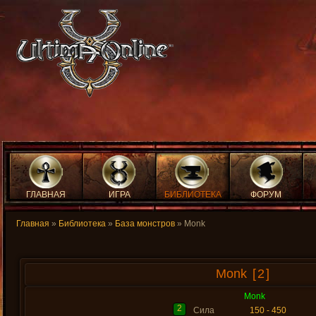
ГЛАВНАЯ
ИГРА
БИБЛИОТЕКА
ФОРУМ
Главная
»
Библиотека
»
База монстров
» Monk
Monk
[2]
Monk
2
Сила
150 - 450