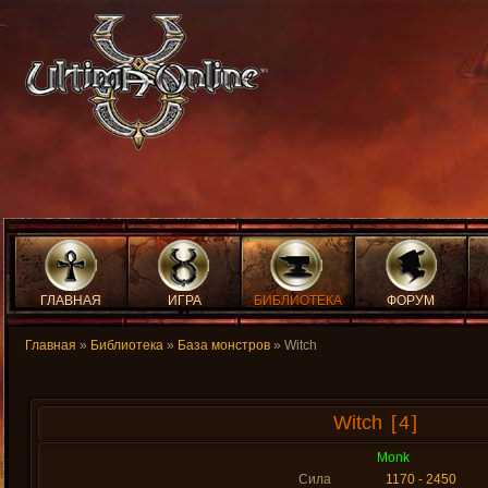
ГЛАВНАЯ
ИГРА
БИБЛИОТЕКА
ФОРУМ
Главная
»
Библиотека
»
База монстров
» Witch
Witch
[4]
Monk
Сила
1170 - 2450