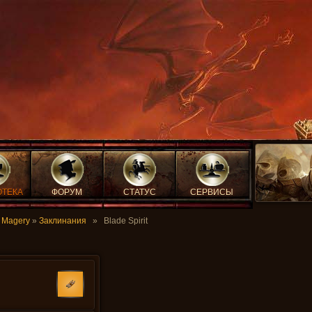
ОТЕКА
ФОРУМ
СТАТУС
СЕРВИСЫ
»
Magery
»
Заклинания
» Blade Spirit