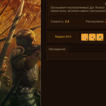
Призывает неуправляемый Дух Лезвий,
своем пути, включая самого заклинате
Скорость:
2.4
Расход маны:
Magery 50.0
1
1
1
Обсуждения