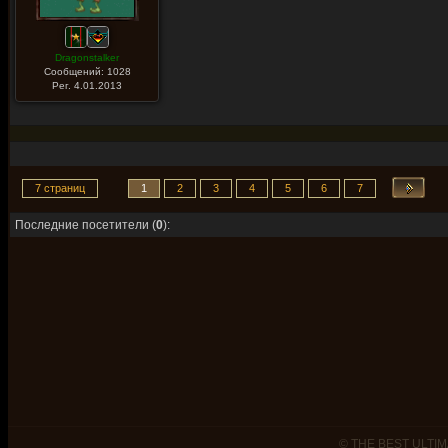
Dragonstalker
Сообщений: 1028
Рег. 4.01.2013
7 страниц
1
2
3
4
5
6
7
Последние посетители (
0
):
© THE BEST ULTIM