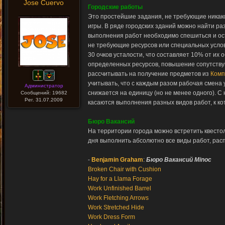
Jose Cuervo
Городские работы
Это простейшие задания, не требующие никако
игры. В ряде городских зданий можно найти р
выполнения работ необходимо спешиться и ост
не требующие ресурсов или специальных услови
30 очков усталости, что составляет 10% от их
определенных ресурсов, повышение сопутствую
рассчитывать на получение предметов из
Комп
учитывать, что с каждым разом рабочая смена 
Администратор
снижается на единицу (но не менее одного). 
Сообщений: 19682
Рег. 31.07.2009
касаются выполнения разных видов работ, к к
Бюро Вакансий
На территории города можно встретить квесто
дня выполнить абсолютно все виды работ, рас
-
Benjamin Graham
:
Бюро Вакансий Minoc
Broken Chair with Cushion
Hay for a Llama Forage
Work Unfinished Barrel
Work Fletching Arrows
Work Stretched Hide
Work Dress Form