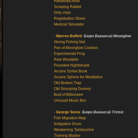
Hardened Anvil
Scraping Rabbit
Dirty Vials
Registration Sheet
Medical Simulator
-
Warren Buffett
:
Бюро Вакансий Moonglow
Strong Fishing Net
Pan of Moonglow Cookies
Experimental Frog
Raw Woodpile
Pounded Nightshade
Arcane Scribe Book
Arcane Sphere for Meditation
Old Broken Trap
Old Snooping Dummy
Bust of Billionaire
Unusual Music Box
-
George Soros
:
Бюро Вакансий Trinsic
Fish Migration Map
Instigation Drum
Weakening Tambourine
Training Blades