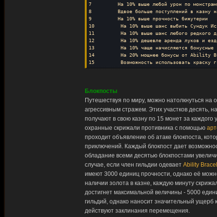
7 На 10% выше любой урон по монстрам
8 Вдвое больше поступлений в казну на
9 На 10% выше прочность бижутерии
10 На 10% выше шанс выбить Сундук Ис
11 На 10% выше шанс любого редкого д
12 На 10% дешевле аренда луков и езд
13 На 10% чаще начисляются бонусные к
14 На 20% мощнее бонусы от Ability Br
15 Возможность использовать краску ги
Блокпосты
Путешествуя по миру, можно натолкнуться на 
агрессивным стражем. Этих участков десять, 
получают в свою казну по 15 монет за каждого 
охранные скрижали противника с помощью
арт
проходит объявление об атаке блокпоста, кото
приключений. Каждый блокпост дает возможност
обладание всеми десятью блокпостами увеличи
случае, если член гильдии одевает
Ability Brace
имеют 3000 единиц прочности, однако её можн
наличии золота в казне, каждую минуту скрижа
достигнет максимальной величины - 5000 еди
гильдий, однако наносит значительный ущерб 
действуют заклинания перемещения.