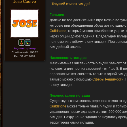
Jose Cuervo
-
Текущий список гильдий
Гильдия
Далеко не все достижения в игре можно получ
которые при объединении образуют гильдию с
Guildstone
, который можно приобрести у архит
через опции домовладения. Владельцем гильди
полномочия любому члену гильдии. При основа
гильдийный камень.
Администратор
Сообщений: 19682
Рег. 31.07.2009
Численность гильдии
Максимальная численность гильдии зависит от 
человек, а для прочих строений - от 4 до 8. 
персонаж может состоять только в одной гильд
таймер можно с помощью
Сферы Решимости
.
члену гильдии.
Перенос камня гильдии
Существует возможность переноса камня от од
Guildstone
может только глава гильдии и тольк
управления новым зданием и стоит 200.000 зо
гильдии. Разрушение здания за неуплату аренд
территории камня гильдии.