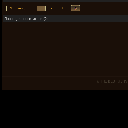
3 страниц
1
2
3
Последние посетители (
0
):
© THE BEST ULTIM