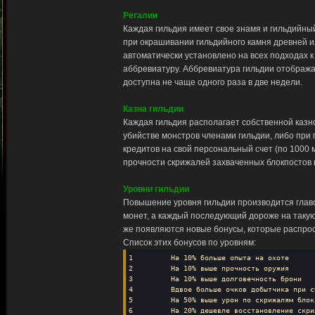
Регалии
Каждая гильдия имеет свое знамя и гильдийный
при окрашивании гильдийного камня древней и
автоматически установлено на всех подходах к
аббревиатуру. Аббревиатура гильдии отобража
доступна не чаще одного раза в две недели.
Казна гильдии
Каждая гильдия располагает собственной казн
убийстве монстров членами гильдии, либо при 
кредитов на свой персональный счет (по 1000 
прочности скрижалей захваченных блокпостов 
Уровни гильдии
Повышение уровня гильдии производится главо
монет, а каждый последующий дороже на такую
же появляются новые бонусы, которые распрост
Список этих бонусов по уровням:
1 На 10% больше опыта на охоте
2 На 10% выше прочность оружия
3 На 10% выше долговечность брони
4 Вдвое больше очков добытчика при с
5 На 50% выше урон по скрижалям блокп
6 На 20% дешевле восстановление скри