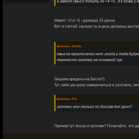
а имеет смысл точить до +4-+5.. я к тому у 
Имеет. +2 и +5 - разница 15 урона.
Вот и считай, сколько ты в день делаешь выстре
Цитата: Dalida
смысла практически нет ,когда у тебя буд
перенести заточку на основной лук
Лишние кредиты на Бесте?)
Тут либо уж сразу заморочиться и заточить, либ
Цитата: Pro
заточки это только по боссам доп урон?
Причем тут боссы и заточки? Почитайте, что да