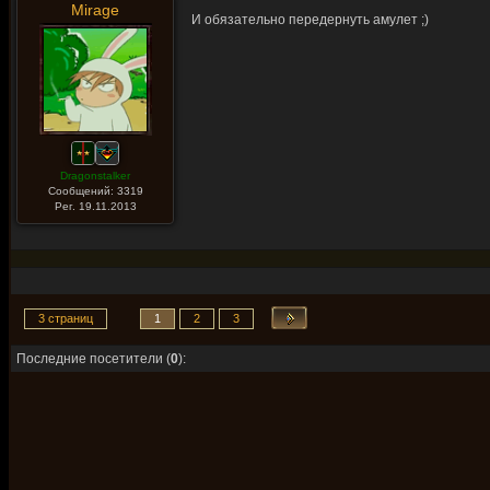
Mirage
И обязательно передернуть амулет ;)
Dragonstalker
Сообщений: 3319
Рег. 19.11.2013
3 страниц
1
2
3
Последние посетители (
0
):