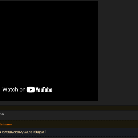
:56
telmann
о юлианскому календарю?