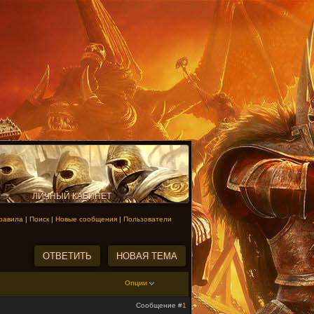
ЛИЧНЫЙ КАБИНЕТ
равила
|
Поиск
|
Новые сообщения
|
Пользователи
Опции
Сообщение #
1