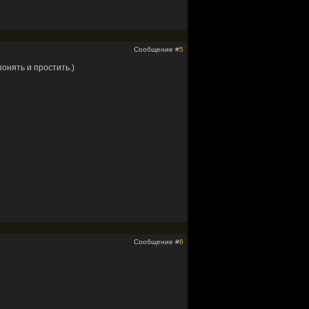
Сообщение #
5
онять и простить.)
Сообщение #
6