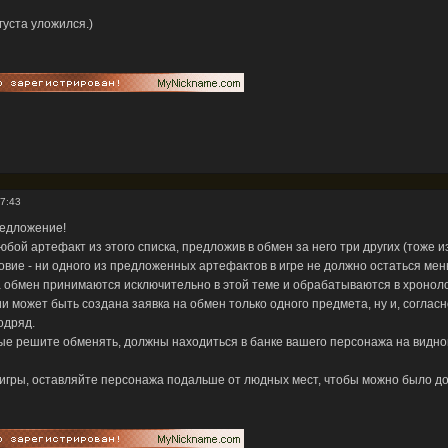
густа уложился.)
7:43
редложение!
бой артефакт из этого списка, предложив в обмен за него три других (тоже из
вие - ни одного из предложенных артефактов в игре не должно остаться мен
а обмен принимаются исключительно в этой теме и обрабатываются в хроноло
 может быть создана заявка на обмен только одного предмета, ну и, соглас
одряд.
ые решите обменять, должны находиться в банке вашего персонажа на видно
 игры, оставляйте персонажа подальше от людных мест, чтобы можно было до