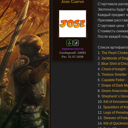
Jose Cuervo
Стартовала распр
Экспонаты будут в
Каждый предмет мо
Прилавки расстав
Стартовая цена - 
Стоимость снижает
После каждой пок
Список артефакто
Администратор
1.
The Pearl Choke
Сообщений: 19682
Рег. 31.07.2009
2.
Jackboots of De
3.
Blue Shirt of Di
4.
Chest of Insight
-
5.
Tireless Smelter
6.
Capable Feller
- 
7.
Drape of Dark Ma
8.
Green Anaconda
9.
Shepherd`s Glov
10.
Kilt of Innosenc
11.
Spaulders of Ins
12.
Legs of Penetra
13.
Sleeves of Fort
14.
Kilt of Quicknes