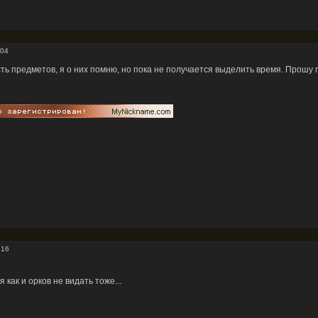
:04
ь предметов, я о них помню, но пока не получается выделить время. Прошу п
:16
 как и орков не видать тоже...