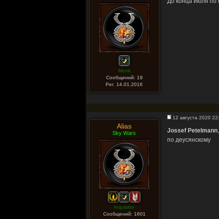
До конца июля по
Monk
Сообщений: 19
Рег. 14.01.2016
12 августа 2020 22
Alias
Jossef Petelmann
,
Sky Wars
по деусянскому
Inquisitor
Сообщений: 1601