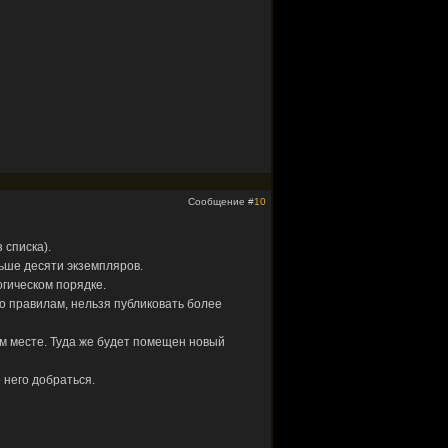
Сообщение #
10
 списка).
ьше десяти экземпляров.
гическом порядке.
но правилам, нельзя публиковать более
м месте. Туда же будет помещен новый
 него добраться.