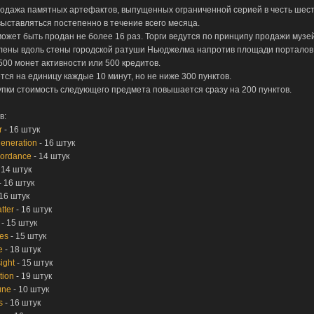
одажа памятных артефактов, выпущенных ограниченной серией в честь шес
ыставляться постепенно в течение всего месяца.
жет быть продан не более 16 раз. Торги ведутся по принципу продажи музе
лены вдоль стены городской ратуши Ньюджелма напротив площади порталов
500 монет активности или 500 кредитов.
ся на единицу каждые 10 минут, но не ниже 300 пунктов.
упки стоимость следующего предмета повышается сразу на 200 пунктов.
в:
r
- 16 штук
generation
- 16 штук
scordance
- 14 штук
 14 штук
- 16 штук
16 штук
tter
- 16 штук
- 15 штук
es
- 15 штук
e
- 18 штук
ight
- 15 штук
tion
- 19 штук
une
- 10 штук
s
- 16 штук