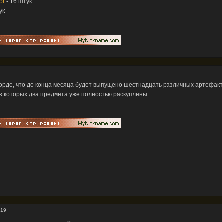
or
- 16 штук
ук
8
корде, что до конца месяца будет выпущено шестнадцать различных артефакт
из которых два предмета уже полностью раскуплены.
:19