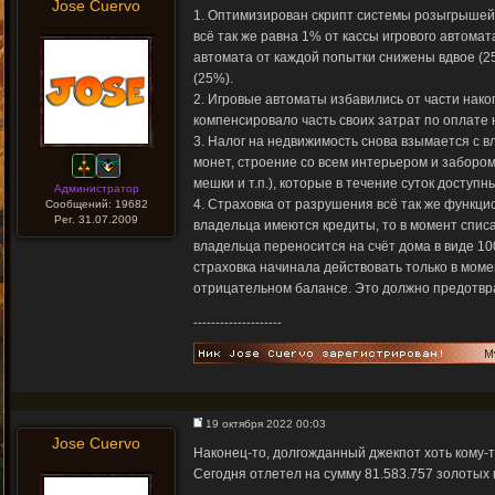
Jose Cuervo
1. Оптимизирован скрипт системы розыгрышей
всё так же равна 1% от кассы игрового автомат
автомата от каждой попытки снижены вдвое (2
(25%).
2. Игровые автоматы избавились от части нако
компенсировало часть своих затрат по оплате 
3. Налог на недвижимость снова взымается с 
монет, строение со всем интерьером и забором
мешки и т.п.), которые в течение суток досту
Администратор
4. Страховка от разрушения всё так же функцио
Сообщений: 19682
Рег. 31.07.2009
владельца имеются кредиты, то в момент спис
владельца переносится на счёт дома в виде 1
страховка начинала действовать только в моме
отрицательном балансе. Это должно предотвр
--------------------
19 октября 2022 00:03
Jose Cuervo
Наконец-то, долгожданный джекпот хоть кому-то
Сегодня отлетел на сумму 81.583.757 золотых 