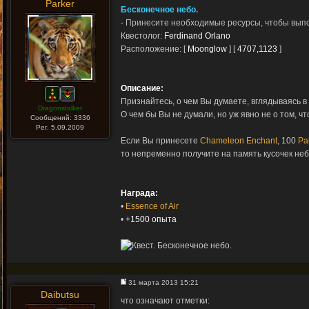
Parker
Бесконечное небо.
- Принесите необходимые ресурсы, чтобы вып
Квестолог:
Ferdinand Orlano
Расположение: [
Moonglow
] [
4707,1123
]
Описание:
Признайтесь, о чем Вы думаете, вглядываясь в
Dragonstalker
О чем бы Вы не думали, но уж явно не о том, ч
Сообщений: 3336
Рег. 5.09.2009
Если Вы принесете
Chameleon Enchant
, 100
Pa
то непременно получите на память кусочек неб
Награда:
•
Essence of Air
•
+1500 опыта
31 марта 2013 15:21
Daibutsu
что означают отметки: