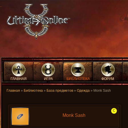
ГЛАВНАЯ
ИГРА
БИБЛИОТЕКА
ФОРУМ
Главная
»
Библиотека
»
База предметов
»
Одежда
» Monk Sash
C
Monk Sash