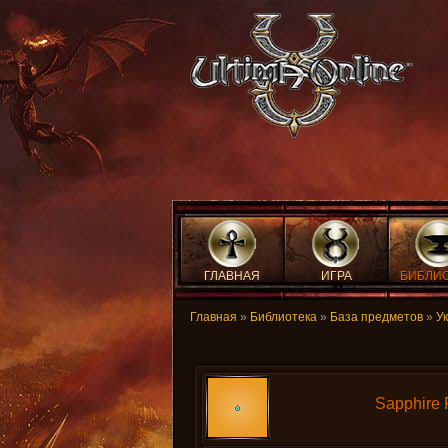
ГЛАВНАЯ
ИГРА
БИБЛИ
Главная
»
Библиотека
»
База предметов
»
У
Sapphire 