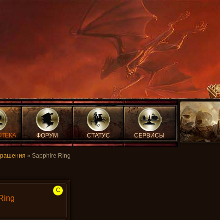
ОТЕКА
ФОРУМ
СТАТУС
СЕРВИСЫ
крашения
» Sapphire Ring
C
Ring