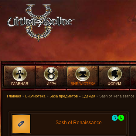
ГЛАВНАЯ
ИГРА
БИБЛИОТЕКА
ФОРУМ
Главная
»
Библиотека
»
База предметов
»
Одежда
» Sash of Renaissance
N
L
Sash of Renaissance