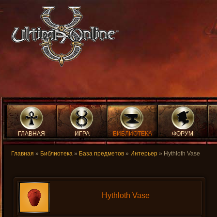
ГЛАВНАЯ
ИГРА
БИБЛИОТЕКА
ФОРУМ
Главная
»
Библиотека
»
База предметов
»
Интерьер
» Hythloth Vase
Hythloth Vase