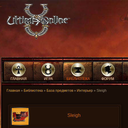
ГЛАВНАЯ
ИГРА
БИБЛИОТЕКА
ФОРУМ
Главная
»
Библиотека
»
База предметов
»
Интерьер
» Sleigh
Sleigh