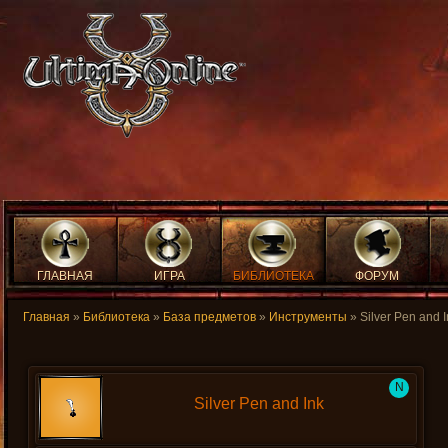
ГЛАВНАЯ
ИГРА
БИБЛИОТЕКА
ФОРУМ
Главная
»
Библиотека
»
База предметов
»
Инструменты
» Silver Pen and I
N
Silver Pen and Ink