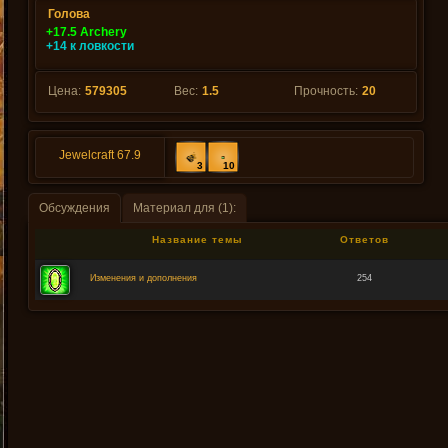
Голова
+17.5 Archery
+14 к ловкости
Цена:
579305
Вес:
1.5
Прочность:
20
Jewelcraft 67.9
3
10
Обсуждения
Материал для (1):
Название темы
Ответов
Изменения и дополнения
254