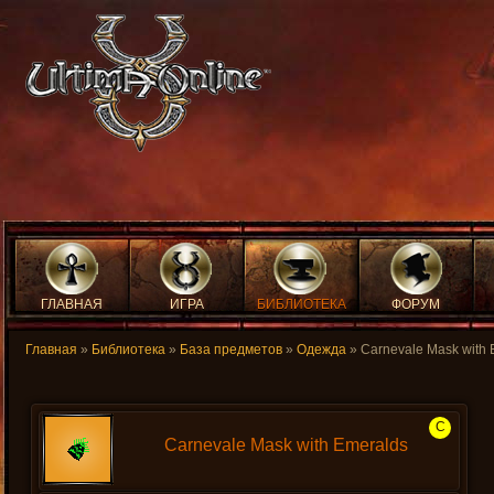
ГЛАВНАЯ
ИГРА
БИБЛИОТЕКА
ФОРУМ
Главная
»
Библиотека
»
База предметов
»
Одежда
» Carnevale Mask with 
C
Carnevale Mask with Emeralds