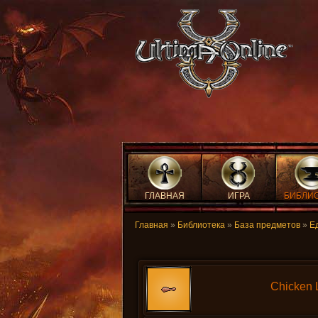
ГЛАВНАЯ
ИГРА
БИБЛИ
Главная
»
Библиотека
»
База предметов
»
Е
Chicken 