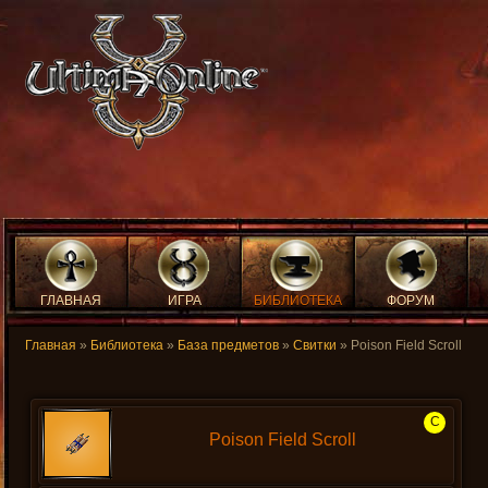
ГЛАВНАЯ
ИГРА
БИБЛИОТЕКА
ФОРУМ
Главная
»
Библиотека
»
База предметов
»
Свитки
» Poison Field Scroll
C
Poison Field Scroll