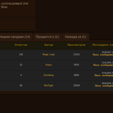
, используемый для
 Bow.
ледние продажи (14)
Продается у (1):
Награда за (1):
Ответов
Автор
Просмотров
Последнее с
25.08.2017, 
142
Magic Lady
12141
Посл. сообщение
12.01.2016, 
15
Katya
5976
Посл. сообщени
07.06.2015, 
4
GunVamp
4050
Посл. сообщени
09.08.2016, 
49
MixFight
10534
Посл. сообщен