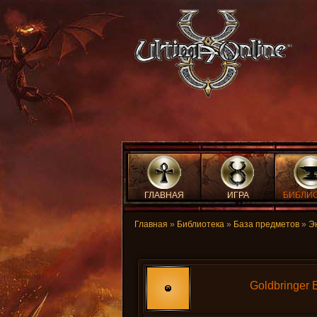
ГЛАВНАЯ
ИГРА
БИБЛИ
Главная
»
Библиотека
»
База предметов
»
Э
Goldbringer 