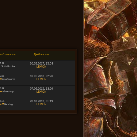
ообщение
Добавил
13:18
30.05.2017, 15:54
:
Spirit Breaker
LEMON
23:58
10.01.2016, 02:26
е:
Jose Cuervo
LEMON
07:18
07.06.2015, 13:59
е:
GunVamp
LEMON
14:04
20.10.2013, 01:19
ие:
Bumhug
LEMON