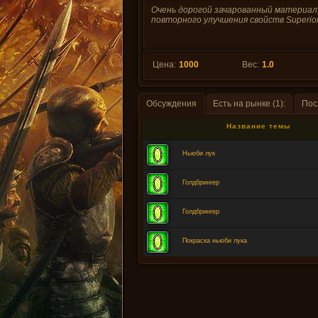
Очень дорогой зачарованный материал
повторного улучшения свойств Superior
Цена:
1000
Вес:
1.0
Обсуждения
Есть на рынке (1):
Пос
Название темы
Ньюби лук
Голдбрингер
Голдбрингер
Покраска ньюби лука