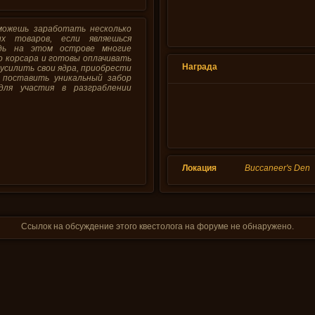
можешь заработать несколько
х товаров, если являешься
дь на этом острове многие
о корсара и готовы оплачивать
Награда
усилить свои ядра, приобрести
 поставить уникальный забор
ля участия в разграблении
Локация
Buccaneer's Den
Ссылок на обсуждение этого квестолога на форуме не обнаружено.