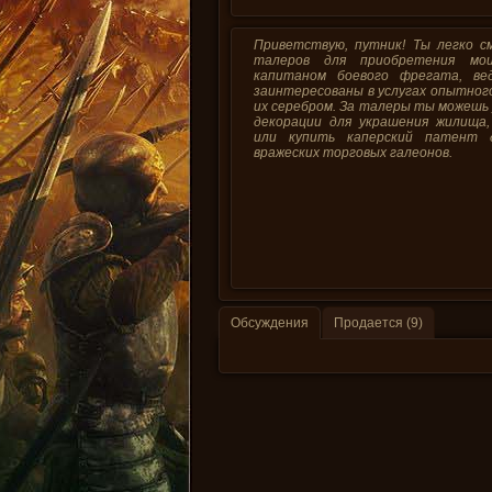
Приветствую, путник! Ты легко с
талеров для приобретения мои
капитаном боевого фрегата, ве
заинтересованы в услугах опытног
их серебром. За талеры ты можешь 
декорации для украшения жилища,
или купить каперский патент д
вражеских торговых галеонов.
Обсуждения
Продается (9)