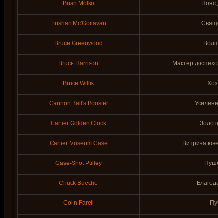
Brian Molko
Пояс
Brishan Mc'Gonavan
Свящ
Bruce Greenwood
Волш
Bruce Harrison
Мастер доспехо
Bruce Willis
Хоз
Cannon Ball's Booster
Усилени
Cartier Golden Clock
Золот
Cartier Museum Case
Витрина юве
Case-Shot Pulley
Пуше
Chuck Bueche
Благод
Colin Farell
Пу