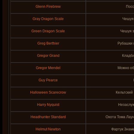
Glenn Firebrew
Пос
Gray Dragon Scale
Чешуя 
Green Dragon Scale
Чешуя з
Greg Berthier
Рубашки 
Gregor Grand
Кладб
Gregor Mendel
Можно об
Guy Pearce
Halloween Scarecrow
Кельтский
Harry Nyquist
Незаслу
Headhunter Standard
Охота Тома Лаунд
Helmut Newton
Фартук Знам