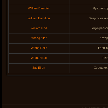
William Dampier
Лучшая ко
William Hamilton
Защитные оч
William Kidd
Адмиральск
Wrong Altar
Алтар
Wrong Relic
Реликв
Wrong Vase
Рит
Zac Efron
Хорошие 