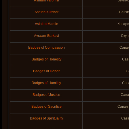
Ashlam Valorfist
Велико
Ashton Kutcher
Hails
Astaldo Mantle
Коварс
Avraam Garkavi
Скуп
Badges of Compassion
Сава
Badges of Honesty
Сав
Badges of Honor
С
Badges of Humility
Сав
Badges of Justice
Сава
Badges of Sacrifice
Саван
Badges of Spirituality
Сава