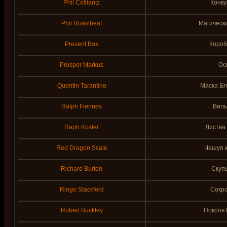
Phil Colliantz
Конку
Phil Roastbeaf
Магическ
Present Box
Короб
Prosper Markus
Ос
Quentin Tarantino
Маска Бл
Ralph Fiennes
Вилы
Raph Koster
Листва
Red Dragon Scale
Чешуя к
Richard Burton
Скупщ
Ringo Stackford
Сокр
Robert Buckley
Покров 