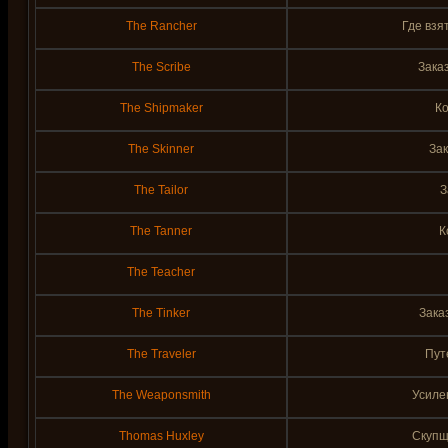
The Rancher
Где взя
The Scribe
Зака
The Shipmaker
К
The Skinner
Зак
The Tailor
З
The Tanner
К
The Teacher
The Tinker
Зака
The Traveler
Пут
The Weaponsmith
Усиле
Thomas Huxley
Скупщ