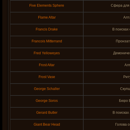
Five Elements Sphere
Сфера для 
Flame Altar
Алт
Francis Drake
В поисках
Francois Mitterrand
Пронзат
Fred Yelloweyes
Демоничес
Frost Altar
Ал
Frost Vase
Рит
George Schaller
Скупщ
George Soros
Бюро В
Gerard Butler
В поисках
Giant Bear Head
Голова о