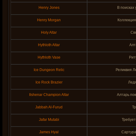
Henry Jones
В поисках 
Henry Morgan
Коллекция
Holy Altar
Св
Hythloth Altar
Алт
Hythloth Vase
Рит
Ice Dungeon Relic
Реликвия Л
Ice Rock Brazier
Лед
Ilshenar Champion Altar
Алтарь пок
Jabbah Al-Furud
Т
Jafar Mutabi
Требует
James Hyal
Сартура