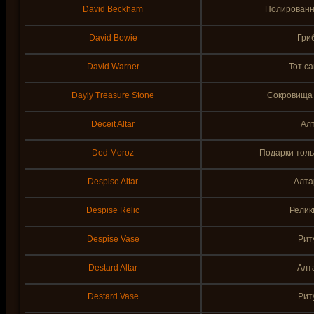
David Beckham
Полированн
David Bowie
Гри
David Warner
Тот с
Dayly Treasure Stone
Сокровища 
Deceit Altar
Ал
Ded Moroz
Подарки толь
Despise Altar
Алта
Despise Relic
Релик
Despise Vase
Рит
Destard Altar
Алт
Destard Vase
Рит