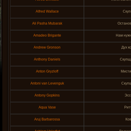
Alfred Wallace
Скуп
Ali Pasha Mubarak
Останов
Amadeo Brigante
Нам нуж
Andrew Gronson
Дух к
Anthony Daniels
Скупщи
Anton Gryzloff
Мисти
Antoni van Levenguk
Скупщ
Antony Gopkins
Эсс
Aqua Vase
Рит
Aruj Barbarossa
Ко