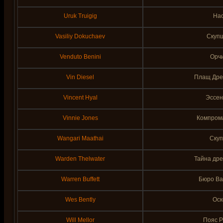
Uruk Truigig
На
Vasiliy Dokuchaev
Скупщ
Venduto Benini
Орч
Vin Diesel
Плащ Древ
Vincent Hyal
Эссен
Vinnie Jones
Компрома
Wangari Maathai
Скуп
Warden Thelwater
Тайна дре
Warren Buffett
Бюро Ва
Wes Bently
Оск
Will Mellor
Пояс 