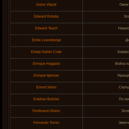
Dolce Vitardi
Омлет
Edward Robsky
Эс
Edward Teach
Нашес
Emile Leuneberge
Дн
Empty Goblin Crate
Коварс
Enrique Hoggard
Война н
Enrique Iglesias
Украще
Ernest Seton
Скупщ
Esteban Butcher
По пр
Ferdinand Orlano
Эссе
Fernando Torres
Змееч