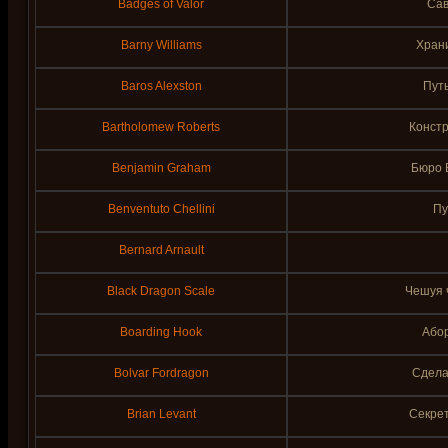
Badges of Valor
Сав
Barny Williams
Хран
Baros Alexston
Пут
Bartholomew Roberts
Констр
Benjamin Graham
Бюро 
Benventuto Chellini
Пу
Bernard Arnault
Black Dragon Scale
Чешуя 
Boarding Hook
Або
Bolvar Fordragon
Сдела
Brian Levant
Секре