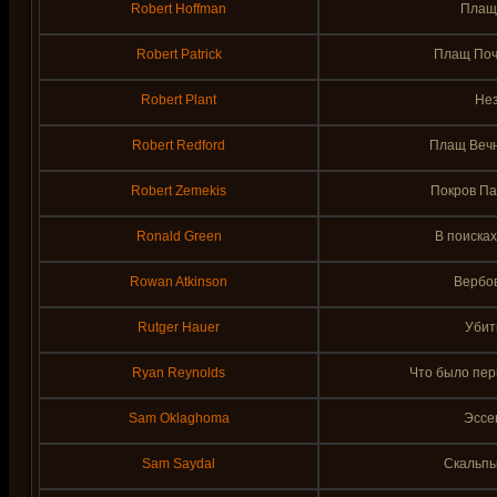
Robert Hoffman
Плащ 
Robert Patrick
Плащ Поче
Robert Plant
Нез
Robert Redford
Плащ Вечн
Robert Zemekis
Покров Па
Ronald Green
В поисках
Rowan Atkinson
Вербо
Rutger Hauer
Убит
Ryan Reynolds
Что было пер
Sam Oklaghoma
Эссе
Sam Saydal
Скальпы