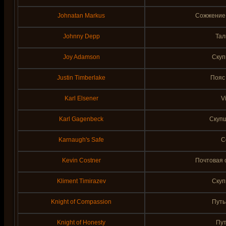
Johnatan Markus
Сожжение 
Johnny Depp
Тал
Joy Adamson
Скуп
Justin Timberlake
Пояс
Karl Elsener
Vi
Karl Gagenbeck
Скупщ
Karnaugh's Safe
С
Kevin Costner
Почтовая 
Kliment Timirazev
Скуп
Knight of Compassion
Путь
Knight of Honesty
Пут