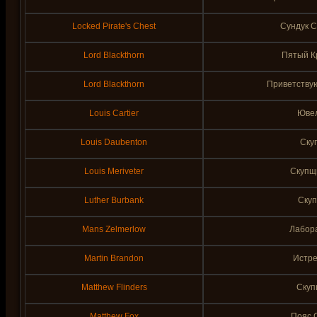
Locked Pirate's Chest
Сундук С
Lord Blackthorn
Пятый Кр
Lord Blackthorn
Приветствую
Louis Cartier
Юве
Louis Daubenton
Ску
Louis Meriveter
Скупщи
Luther Burbank
Скуп
Mans Zelmerlow
Лабор
Martin Brandon
Истре
Matthew Flinders
Скуп
Matthew Fox
Пояс 