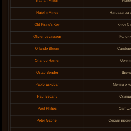
Nathan Fillion
Рыбо
Nujelm Mines
Награды за 
Old Pirate's Key
Ключ Ст
Olivier Levasseur
Колон
Orlando Bloom
Сапфир
Orlando Harrier
Орчий
Ostap Bender
Двена
Pablo Eskobar
Мечты о ма
Paul Bettany
Скупщик
Paul Philips
Скупщи
Peter Gabriel
Серьги прон