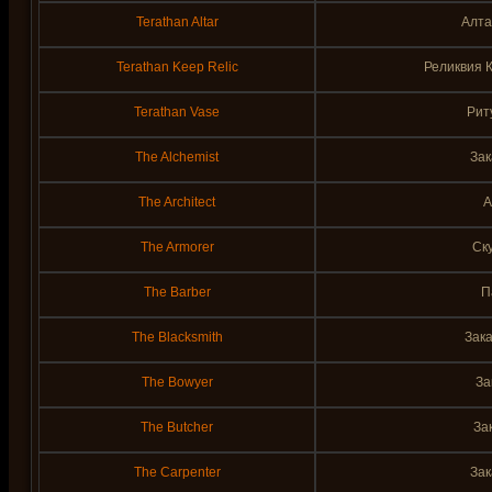
Terathan Altar
Алта
Terathan Keep Relic
Реликвия 
Terathan Vase
Рит
The Alchemist
Зак
The Architect
А
The Armorer
Ск
The Barber
П
The Blacksmith
Зака
The Bowyer
За
The Butcher
За
The Carpenter
Зак