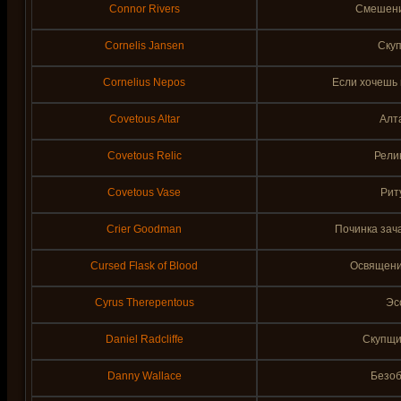
Connor Rivers
Смешени
Cornelis Jansen
Скуп
Cornelius Nepos
Если хочешь 
Covetous Altar
Алт
Covetous Relic
Рели
Covetous Vase
Рит
Crier Goodman
Починка зач
Cursed Flask of Blood
Освящени
Cyrus Therepentous
Эс
Daniel Radcliffe
Скупщи
Danny Wallace
Безоб