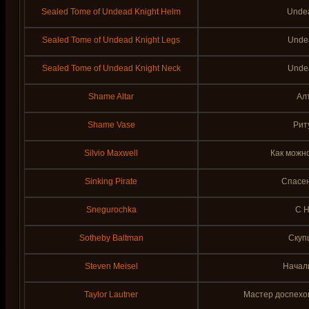
Sealed Tome of Undead Knight Helm
Undea
Sealed Tome of Undead Knight Legs
Unde
Sealed Tome of Undead Knight Neck
Undea
Shame Altar
Ал
Shame Vase
Рит
Silvio Maxwell
Как можно
Sinking Pirate
Спасе
Snegurochka
С Н
Sotheby Baltman
Скуп
Steven Meisel
Начал
Taylor Lautner
Мастер доспехо