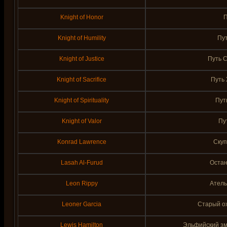
Knight of Honor
П
Knight of Humility
Пу
Knight of Justice
Путь 
Knight of Sacrifice
Путь
Knight of Spirituality
Пут
Knight of Valor
Пу
Konrad Lawrence
Скуп
Lasah Al-Furud
Остан
Leon Rippy
Атель
Leoner Garcia
Старый ох
Lewis Hamilton
Эльфийский з