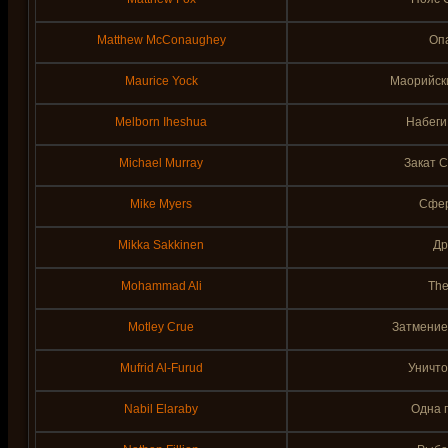
Matthew McConaughey
Оп
Maurice Yock
Маорийск
Melborn Iheshua
Набеги
Michael Murray
Закат 
Mike Myers
Сфер
Mikka Sakkinen
Др
Mohammad Ali
The
Motley Crue
Затмение
Mufrid Al-Furud
Уничто
Nabil Elaraby
Одна г