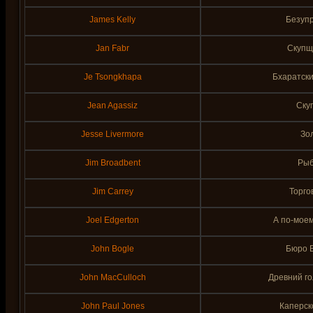
James Kelly
Безупр
Jan Fabr
Скупщи
Je Tsongkhapa
Бхаратски
Jean Agassiz
Ску
Jesse Livermore
Зо
Jim Broadbent
Рыб
Jim Carrey
Торго
Joel Edgerton
А по-моем
John Bogle
Бюро В
John MacCulloch
Древний го
John Paul Jones
Каперск