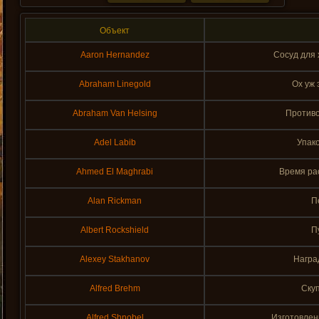
Объект
Aaron Hernandez
Сосуд для 
Abraham Linegold
Ох уж 
Abraham Van Helsing
Противо
Adel Labib
Упак
Ahmed El Maghrabi
Время ра
Alan Rickman
П
Albert Rockshield
П
Alexey Stakhanov
Награ
Alfred Brehm
Скуп
Alfred Shnobel
Изготовлен