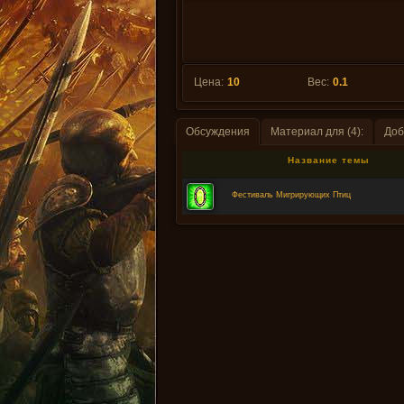
Цена:
10
Вес:
0.1
Обсуждения
Материал для (4):
Доб
Название темы
Фестиваль Мигрирующих Птиц