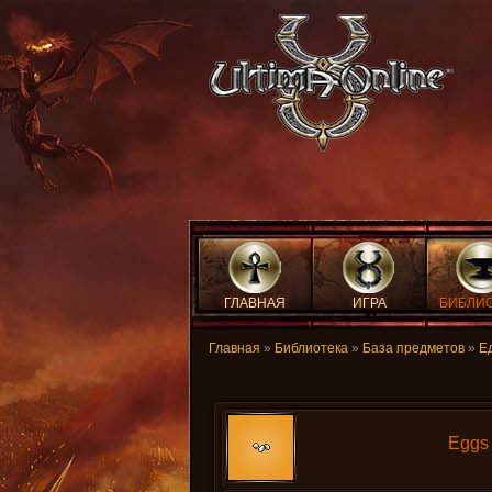
ГЛАВНАЯ
ИГРА
БИБЛИ
Главная
»
Библиотека
»
База предметов
»
Е
Eggs