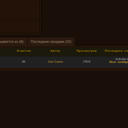
ывается из (8):
Последние продажи (25)
Ответов
Автор
Просмотров
Последнее с
23.05.2018, 
89
Jose Cuervo
27674
Посл. сообще