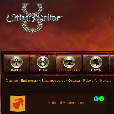
ГЛАВНАЯ
ИГРА
БИБЛИОТЕКА
ФОРУМ
Главная
»
Библиотека
»
База предметов
»
Одежда
» Robe of Anniversary
N
L
Robe of Anniversary