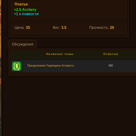
Платье
+2.5 Archery
+1 к ловкости
Цена:
35
Вес:
3.5
Прочность:
20
Обсуждения
Название темы
Ответов
Празднование Годовщины Антареса
390